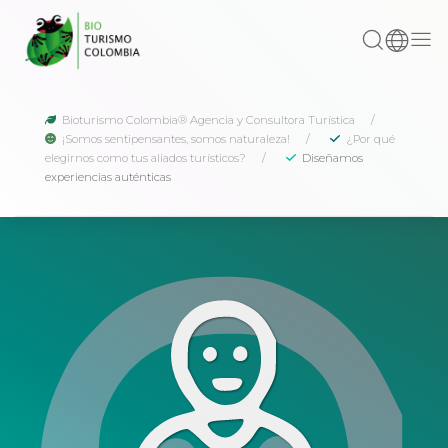
Bioturismo Colombia® Agencia y Consultora Turística
¡Somos sentipensantes, somos naturaleza!
¿Por qué
elegirnos como tus aliados turísticos?
Diseñamos
experiencias auténticas