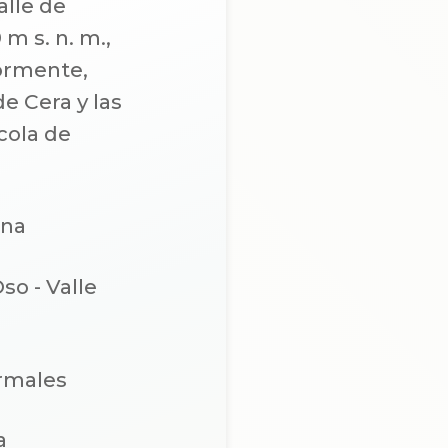
alle de
m s. n. m.,
ormente,
e Cera y las
cola de
ana
so - Valle
ermales
a