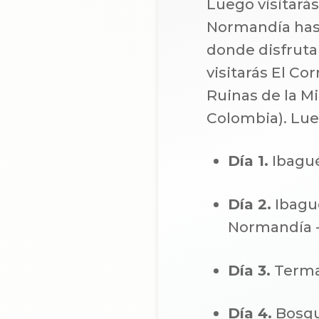
Luego visitará
Normandía hasta
donde disfruta
visitarás El C
Ruinas de la M
Colombia). Lue
Día 1.
Ibagué
Día 2.
Ibagué
Normandía -
Día 3.
Termal
Día 4.
Bosqu