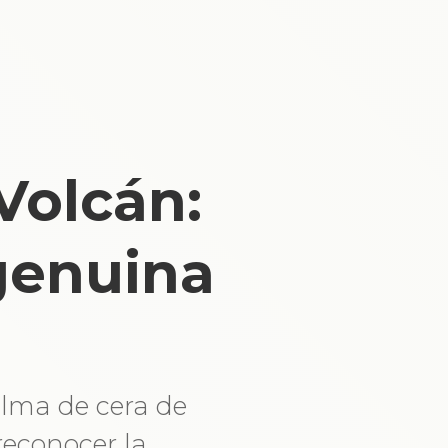
Volcán:
 genuina
alma de cera de
reconocer la