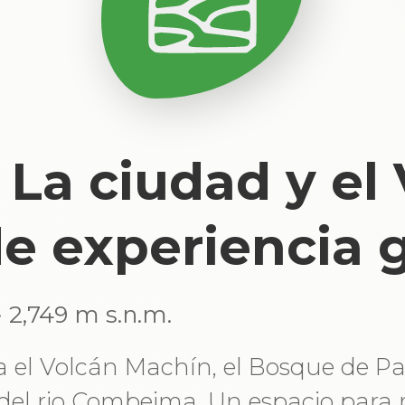
 La ciudad y el 
de experiencia
· 2,749 m s.n.m.
a el Volcán Machín, el Bosque de P
del rio Combeima. Un espacio para 