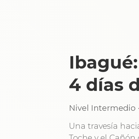
Ibagué:
4 días 
Nivel Intermedio 
Una travesía haci
Toche y el Cañón 