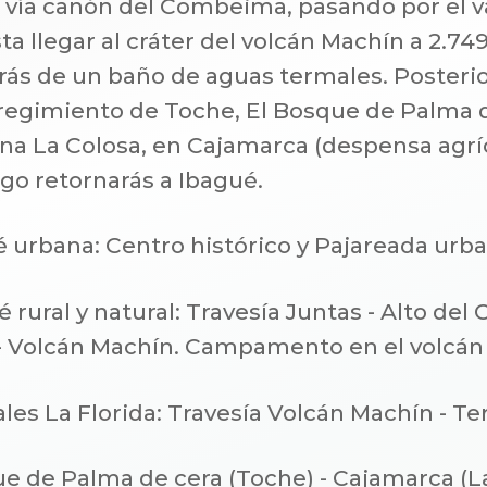
s vía cañón del Combeima, pasando por el v
 llegar al cráter del volcán Machín a 2.749 
rás de un baño de aguas termales. Posteri
orregimiento de Toche, El Bosque de Palma d
ina La Colosa, en Cajamarca (despensa agrí
go retornarás a Ibagué.
 urbana: Centro histórico y Pajareada urb
 rural y natural: Travesía Juntas - Alto del O
 Volcán Machín. Campamento en el volcán
es La Florida: Travesía Volcán Machín - T
e de Palma de cera (Toche) - Cajamarca (L