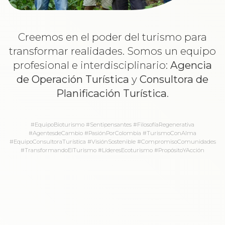
Creemos en el poder del turismo para
transformar realidades. Somos un equipo
profesional e interdisciplinario:
Agencia
de Operación Turística
y
Consultora de
Planificación Turística
.
#EquipoBioturismo #Sentipensantes #FilosofíaRegenerativa
#AgentesdeCambio #PasiónPorColombia #TurismoConAlma
#EquipoConsultoraTurística #VisiónSostenible #CompromisoComunidades
#TransformandoElTurismo #LíderesEcoturismo #PropósitoYAcción