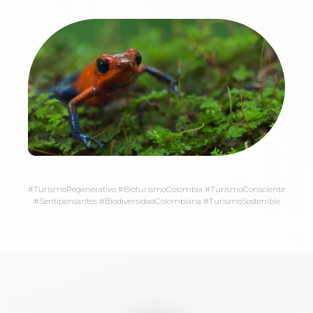
#TurismoRegenerativo #BioturismoColombia #TurismoConsciente
#Sentipensantes #BiodiversidadColombiana #TurismoSostenible