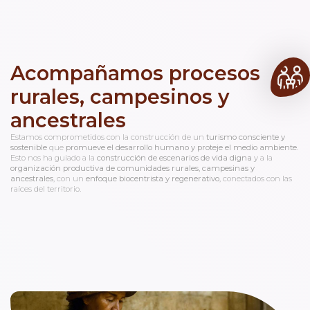
Acompañamos procesos
rurales, campesinos y
ancestrales
Estamos comprometidos con la construcción de un
turismo consciente y
sostenible
que
promueve el desarrollo humano y proteje el medio ambiente
.
Esto nos ha guiado a la
construcción de escenarios de vida digna
y a la
organización productiva de comunidades rurales, campesinas y
ancestrales
, con un
enfoque biocentrista y regenerativo
, conectados con las
raíces del territorio.