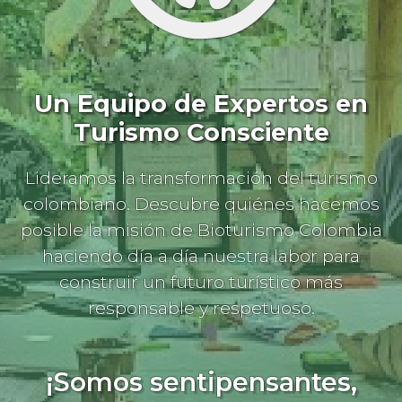
Un Equipo de Expertos en
Turismo Consciente
Lideramos la transformación del turismo
colombiano. Descubre quiénes hacemos
posible la misión de Bioturismo Colombia
haciendo día a día nuestra labor para
construir un futuro turístico más
responsable y respetuoso.
¡Somos sentipensantes,