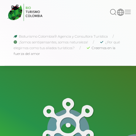
Bioturismo Colombia® Agencia y Consultora Turística
¡Somos sentipensantes, somos naturaleza!
¿Por qué
elegirnos como tus aliados turísticos?
Creemos en la
fuerza del amor