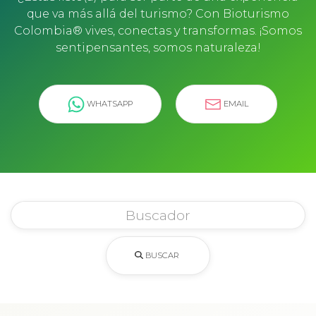
que va más allá del turismo? Con Bioturismo
Colombia® vives, conectas y transformas. ¡Somos
sentipensantes, somos naturaleza!
WHATSAPP
EMAIL
BUSCAR